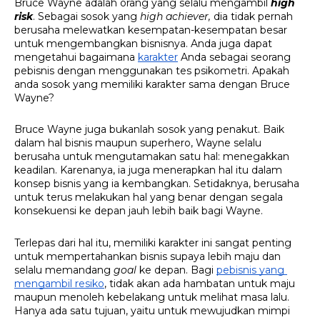
Bruce Wayne adalah orang yang selalu mengambil 
high 
risk
. Sebagai sosok yang 
high achiever, 
dia tidak pernah 
berusaha melewatkan kesempatan-kesempatan besar 
untuk mengembangkan bisnisnya. Anda juga dapat 
mengetahui bagaimana 
karakter
 Anda sebagai seorang 
pebisnis dengan menggunakan tes psikometri. Apakah 
anda sosok yang memiliki karakter sama dengan Bruce 
Wayne? 
Bruce Wayne juga bukanlah sosok yang penakut. Baik 
dalam hal bisnis maupun superhero, Wayne selalu 
berusaha untuk mengutamakan satu hal: menegakkan 
keadilan. Karenanya, ia juga menerapkan hal itu dalam 
konsep bisnis yang ia kembangkan. Setidaknya, berusaha 
untuk terus melakukan hal yang benar dengan segala 
konsekuensi ke depan jauh lebih baik bagi Wayne. 
Terlepas dari hal itu, memiliki karakter ini sangat penting 
untuk mempertahankan bisnis supaya lebih maju dan 
selalu memandang 
goal 
ke depan. Bagi 
pebisnis yang 
mengambil resiko
, tidak akan ada hambatan untuk maju 
maupun menoleh kebelakang untuk melihat masa lalu. 
Hanya ada satu tujuan, yaitu untuk mewujudkan mimpi 