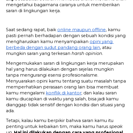
mengetahui bagaimana caranya untuk memberikan 
saran di lingkungan kerja.
Saat sedang rapat, baik 
online maupun offline
, kamu 
pasti pernah berhadapan dengan sebuah kondisi yang 
mengharuskan kamu menyampaikan 
opini yang 
berbeda dengan sudut pandang orang lain
, atau 
mungkin saran yang terkesan 
harsh opinion
.
Mengemukakan saran di lingkungan kerja merupakan 
hal yang harus dilakukan dengan sejelas mungkin 
tanpa mengurangi esensi profesionalisme. 
Menyuarakan opini kamu tentang suatu masalah tanpa 
memperhatikan perasaan orang lain bisa membuat 
kamu mengalami 
konflik di kantor
; dan kalau saran 
kamu diucapkan di waktu yang salah, bisa jadi kamu 
dianggap tidak sensitif dengan kondisi dan situasi yang 
ada.
Tetapi, kalau kamu berpikir bahwa saran kamu itu 
penting untuk kebaikan tim, maka kamu harus 
speak 
up
. 
Hal ini dilakukan dengan cara yang profesional, 